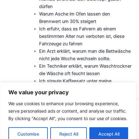
dürfen
Warum Asche im Ofen lassen den
Brennwert um 30% steigert
Ich erfuhr, dass es Fahrern ab einem
bestimmten Alter nun verboten ist, diese
Fahrzeuge zu fahren
Ein Arzt erklärt, warum man die Bettwäsche
nicht jede Woche wechseln sollte.
Ein Techniker erklärt, warum Waschtrockner
die Wäsche oft feucht lassen
Ich streute Kaffeesatz unter meine
Orchideen, nach 14 Tagen war alles anders
We value your privacy
We use cookies to enhance your browsing experience,
Copyright © 2026 baedli-langnau
serve personalised ads or content, and analyse our traffic.
By clicking "Accept All", you consent to our use of cookies.
Kontakt
Rechtlicher Hinweis
Customise
Reject All
Accept All
Impressum