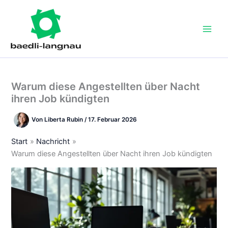
Zum
Inhalt
springen
Warum diese Angestellten über Nacht
ihren Job kündigten
Von
Liberta Rubin
/
17. Februar 2026
Start
Nachricht
Warum diese Angestellten über Nacht ihren Job kündigten