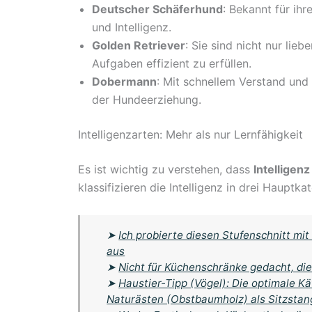
Deutscher Schäferhund
: Bekannt für ihr
und Intelligenz.
Golden Retriever
: Sie sind nicht nur lie
Aufgaben effizient zu erfüllen.
Dobermann
: Mit schnellem Verstand und 
der Hundeerziehung.
Intelligenzarten: Mehr als nur Lernfähigkeit
Es ist wichtig zu verstehen, dass
Intelligenz
klassifizieren die Intelligenz in drei Hauptka
➤
Ich probierte diesen Stufenschnitt mi
aus
➤
Nicht für Küchenschränke gedacht, die
➤
Haustier-Tipp (Vögel): Die optimale K
Naturästen (Obstbaumholz) als Sitzstang