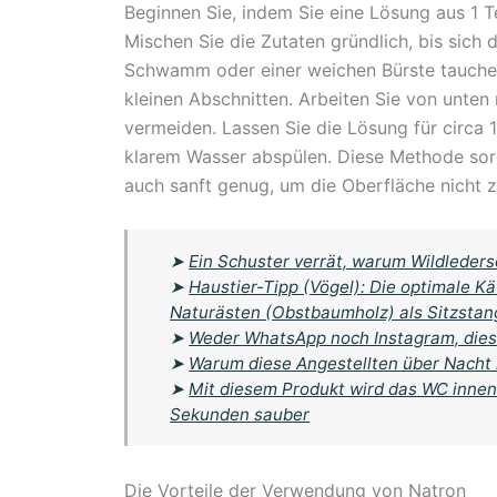
Beginnen Sie, indem Sie eine Lösung aus 1 T
Mischen Sie die Zutaten gründlich, bis sich 
Schwamm oder einer weichen Bürste tauchen
kleinen Abschnitten. Arbeiten Sie von unte
vermeiden. Lassen Sie die Lösung für circa 
klarem Wasser abspülen. Diese Methode sorgt 
auch sanft genug, um die Oberfläche nicht 
➤
Ein Schuster verrät, warum Wildleder
➤
Haustier-Tipp (Vögel): Die optimale K
Naturästen (Obstbaumholz) als Sitzstang
➤
Weder WhatsApp noch Instagram, dies
➤
Warum diese Angestellten über Nacht 
➤
Mit diesem Produkt wird das WC innen
Sekunden sauber
Die Vorteile der Verwendung von Natron