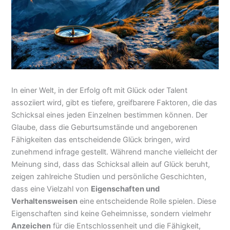
In einer Welt, in der Erfolg oft mit Glück oder Talent
assoziiert wird, gibt es tiefere, greifbarere Faktoren, die das
Schicksal eines jeden Einzelnen bestimmen können. Der
Glaube, dass die Geburtsumstände und angeborenen
Fähigkeiten das entscheidende Glück bringen, wird
zunehmend infrage gestellt. Während manche vielleicht der
Meinung sind, dass das Schicksal allein auf Glück beruht,
zeigen zahlreiche Studien und persönliche Geschichten,
dass eine Vielzahl von
Eigenschaften und
Verhaltensweisen
eine entscheidende Rolle spielen. Diese
Eigenschaften sind keine Geheimnisse, sondern vielmehr
Anzeichen
für die Entschlossenheit und die Fähigkeit,