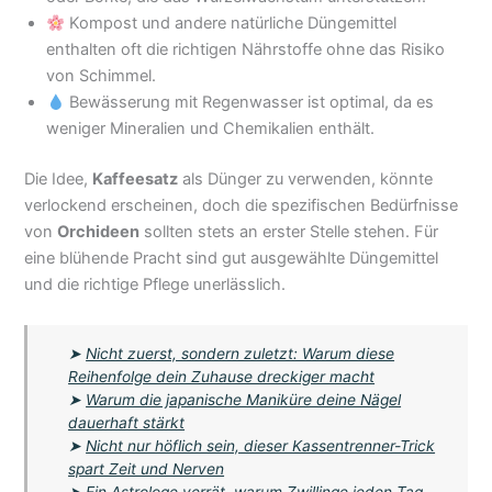
Kompost und andere natürliche Düngemittel
enthalten oft die richtigen Nährstoffe ohne das Risiko
von Schimmel.
Bewässerung mit Regenwasser ist optimal, da es
weniger Mineralien und Chemikalien enthält.
Die Idee,
Kaffeesatz
als Dünger zu verwenden, könnte
verlockend erscheinen, doch die spezifischen Bedürfnisse
von
Orchideen
sollten stets an erster Stelle stehen. Für
eine blühende Pracht sind gut ausgewählte Düngemittel
und die richtige Pflege unerlässlich.
➤
Nicht zuerst, sondern zuletzt: Warum diese
Reihenfolge dein Zuhause dreckiger macht
➤
Warum die japanische Maniküre deine Nägel
dauerhaft stärkt
➤
Nicht nur höflich sein, dieser Kassentrenner-Trick
spart Zeit und Nerven
➤
Ein Astrologe verrät, warum Zwillinge jeden Tag