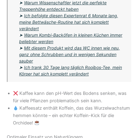
➤
Warum Wissenschaftler jetzt die perfekte
Treppenhöhe entdeckt haben
➤
Ich befolgte diesen Expertenrat 6 Monate lang,
meine Bettwäsche-Routine hat sich komplett
verändert
➤
Warum Kombi-Backöfen in kleinen Küchen immer
beliebter werden
➤
Mit diesem Produkt wird das WC innen wie neu,
ganz ohne Schrubben und in wenigen Sekunden
sauber
➤
Ich trank 30 Tage lang täglich Rooibos-Tee, mein
Körper hat sich komplett verändert
Kaffee kann den pH-Wert des Bodens senken, was
für viele Pflanzen problematisch sein kann.
Kaffeesatz enthält Koffein, das das Wurzelwachstum
hemmen könnte – ein echter Koffein-Kick für die
Orchidee!
Optimaler Einsatz von Naturdüngern